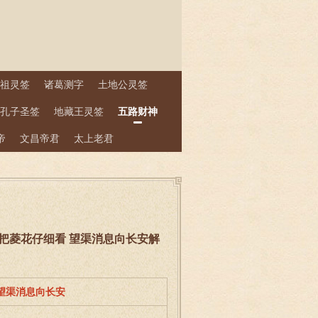
祖灵签
诸葛测字
土地公灵签
孔子圣签
地藏王灵签
五路财神
帝
文昌帝君
太上老君
常把菱花仔细看 望渠消息向长安解
 望渠消息向长安