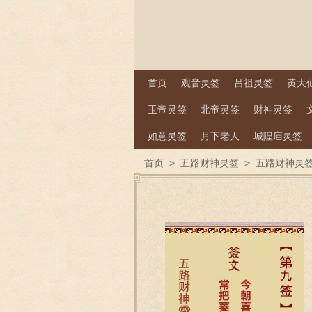
首页
观音灵签
吕祖灵签
黄大
玉帝灵签
北帝灵签
财神灵签
如意灵签
月下老人
城隍庙灵签
首页
>
五路财神灵签
>
五路财神灵签