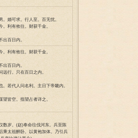
男。婚可求。行人至。百无忧。
今。利有攸往。财获千金。
不出百日内。
今。利有攸往。财获千金。
不出百日内。
问远行。只在百日之内。
也。若代人问名利。主日下帝畿内。
谋望皆空。指望占者详之。
数岁。(赵)奉命往伐河东。兵至陈
后乘太祖醉卧。以黄袍加体。乃引兵