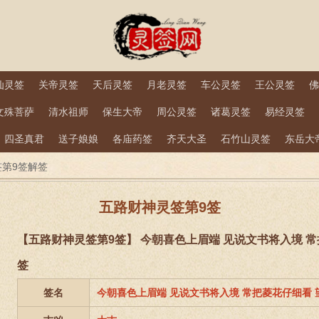
仙灵签
关帝灵签
天后灵签
月老灵签
车公灵签
王公灵签
佛
文殊菩萨
清水祖师
保生大帝
周公灵签
诸葛灵签
易经灵签
四圣真君
送子娘娘
各庙药签
齐天大圣
石竹山灵签
东岳大
第9签解签
五路财神灵签第9签
【五路财神灵签第9签】 今朝喜色上眉端 见说文书将入境 
签
签名
今朝喜色上眉端 见说文书将入境 常把菱花仔细看