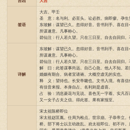
吉凶
大吉
大吉。甲壬
圣 意：名与利。必至头。讼必胜。病即瘳。孕生
签语
东坡解：谋望已久。忽得好音。音书到手。喜在目
所谋遂意。凡事称心。
碧仙注：行人若久望。只在三日至。自去自回归。
东坡解：谋望已久。忽得好音。音书到手。喜在目
所谋遂意。凡事称心。
碧仙注：行人若久望。只在三日至。自去自回归。
解 曰：此签谋事尚远。自己心急。他人不知。若
详解
婚姻有期合。病者宜请祷。大概空虚无的实也。
释 义：望待也。长安帝畿也。文书入境。有喜信
有佳音来报。本身自占。名利则是虚喜。
占 验：消息菱花与见说。喜色无一字着。实凡百
又一女子占夫之信。得此签。果有家报至。
宋太祖陈桥即位
宋太祖赵匡胤。仕局为检点。世宗崩。子恭帝立。仅
桥。部下将士以主幼政乱。劝太祖即位。初不许。