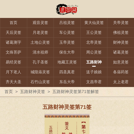
首页
观音灵签
吕祖灵签
黄大仙灵签
关帝灵签
天后灵签
月老灵签
车公灵签
王公灵签
佛祖灵签
诸葛测字
土地公灵签
玉帝灵签
北帝灵签
财神灵签
文殊菩萨
清水祖师
保生大帝
周公灵签
诸葛灵签
易经灵签
孔子圣签
地藏王灵签
五路财神
如意灵签
月下老人
城隍庙灵签
四圣真君
送子娘娘
各庙药签
齐天大圣
石竹山灵签
东岳大帝
文昌帝君
太上老君
首页
>
五路财神灵签
>
五路财神灵签第71签解签
五路财神灵签第71签