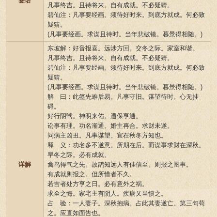
签语
凡事终吉。且待将来。自有成就。不必疑猜。
碧仙注：凡事要经画。须待好时来。到底方就成。何必致
疑猜。
(凡事要经画。求谋且待时。当年悲破镜。暮景得相随。)
东坡解：好音报喜。远涉方回。交冬之际。家室和谐。
凡事终吉。且待将来。自有成就。不必疑猜。
碧仙注：凡事要经画。须待好时来。到底方就成。何必致
疑猜。
(凡事要经画。求谋且待时。当年悲破镜。暮景得相随。)
解 曰：此签先难后易。凡事守旧。谋望待时。心无挂
碍。
好行阴骘。神明来佑。遭保亨通。
讼事有理。功名渐通。婚主再合。求财未遂。
问病主凶丑。凡事谋望。宜在秋冬方知也。
释 义：功名多不遂意。所期在后。而谋事求财在深秋。
早冬之际。必有成就。
详解
禽鸟得气之先。故鹊知远人有佳信至。则报之图事。
有成就则报之。但所惜者不久。
若吉者处方亨之日。必有意外之祸。
求全之悔。家宅主有阴人。疾病又当慎之。
占 验：一人妻子。深秋抱病。占此其妻遂亡。第三句苟
之。应直如面告也。