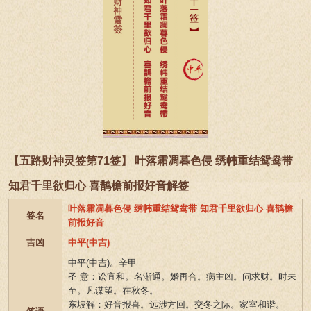
【五路财神灵签第71签】 叶落霜凋暮色侵 绣帏重结鸳鸯带
知君千里欲归心 喜鹊檐前报好音解签
叶落霜凋暮色侵 绣帏重结鸳鸯带 知君千里欲归心 喜鹊檐
签名
前报好音
吉凶
中平(中吉)
中平(中吉)。辛甲
圣 意：讼宜和。名渐通。婚再合。病主凶。问求财。时未
至。凡谋望。在秋冬。
东坡解：好音报喜。远涉方回。交冬之际。家室和谐。