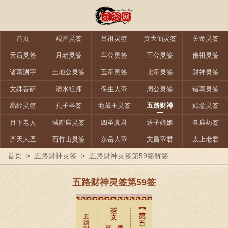
首页
观音灵签
吕祖灵签
黄大仙灵签
关帝灵签
天后灵签
月老灵签
车公灵签
王公灵签
佛祖灵签
诸葛测字
土地公灵签
玉帝灵签
北帝灵签
财神灵签
文殊菩萨
清水祖师
保生大帝
周公灵签
诸葛灵签
易经灵签
孔子圣签
地藏王灵签
五路财神
如意灵签
月下老人
城隍庙灵签
四圣真君
送子娘娘
各庙药签
齐天大圣
石竹山灵签
东岳大帝
文昌帝君
太上老君
首页
>
五路财神灵签
>
五路财神灵签第59签解签
五路财神灵签第59签