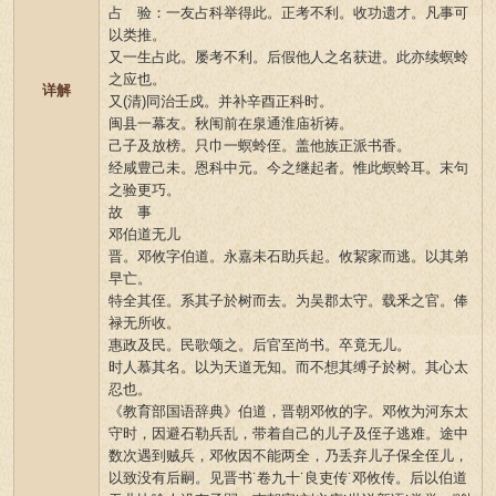
占 验：一友占科举得此。正考不利。收功遗才。凡事可
以类推。
又一生占此。屡考不利。后假他人之名获进。此亦续螟蛉
之应也。
详解
又(清)同治壬戍。并补辛酉正科时。
闽县一幕友。秋闱前在泉通淮庙祈祷。
己子及放榜。只巾一螟蛉侄。盖他族正派书香。
经咸豊己未。恩科中元。今之继起者。惟此螟蛉耳。末句
之验更巧。
故 事
邓伯道无儿
晋。邓攸字伯道。永嘉未石助兵起。攸絜家而逃。以其弟
早亡。
特全其侄。系其子於树而去。为吴郡太守。载釆之官。俸
禄无所收。
惠政及民。民歌颂之。后官至尚书。卒竟无儿。
时人慕其名。以为天道无知。而不想其缚子於树。其心太
忍也。
《教育部国语辞典》伯道，晋朝邓攸的字。邓攸为河东太
守时，因避石勒兵乱，带着自己的儿子及侄子逃难。途中
数次遇到贼兵，邓攸因不能两全，乃丢弃儿子保全侄儿，
以致没有后嗣。见晋书˙卷九十˙良吏传˙邓攸传。后以伯道