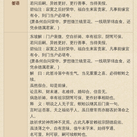
签语
若问后嗣。异姓更好。更行善事。当得美报。
碧仙注：寂寞之后好荣华。福自生来富贵家。凡事前缘宜
有令。到门当户必堪夸。
(萧条何自问荣华。梦想徵兰镜里花。一线萌芽绵血食。还
凭余德属君家。)
东坡解：门户衰微。空自祈祷。幸有祖宗。阴骘可保。
若问后嗣。异姓更好。更行善事。当得美报。
碧仙注：寂寞之后好荣华。福自生来富贵家。凡事前缘宜
有令。到门当户必堪夸。
(萧条何自问荣华。梦想徵兰镜里花。一线萌芽绵血食。还
凭余德属君家。)
解 曰：此签冷落中有生气。当见重重之喜。必得螟蛉之
续。
虽然假合。却是前缘。
讼且和。财未遂。名难得。婚却合。信音无。
病急祈祷。幸有祖宗阴骘可保。更作好事相助也。
释 义：明说之人无子宜。螟蛤以继其后门衰一句。
言时运否塞。天之福佑乎人。虽日靡常而亦鄙吝於薄命之
人。
故祈求於神而神不灵焉。占此凡事皆赖祖宗阴德庇佑。
虽淡薄之中。自有意味。值午未字来。始得亨通。
名可显。利可获。嗣可续螟蛉也。