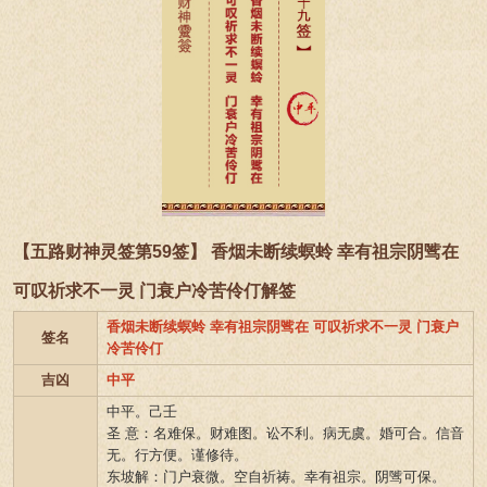
【五路财神灵签第59签】 香烟未断续螟蛉 幸有祖宗阴骘在
可叹祈求不一灵 门衰户冷苦伶仃解签
香烟未断续螟蛉 幸有祖宗阴骘在 可叹祈求不一灵 门衰户
签名
冷苦伶仃
吉凶
中平
中平。己壬
圣 意：名难保。财难图。讼不利。病无虞。婚可合。信音
无。行方便。谨修待。
东坡解：门户衰微。空自祈祷。幸有祖宗。阴骘可保。