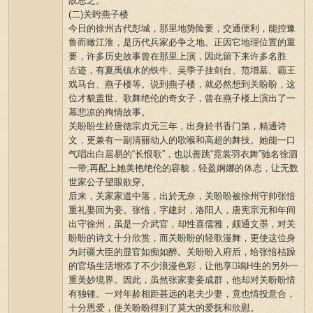
故思之。
(二)关盻燕子楼
今日的徐州古代彭城，那里地势险要，交通便利，能控豫
鲁而瞰江淮，是历代兵家必争之地。正因它地理位置的重
要，许多历史故事曾在那里上演，因此留下来许多名胜
古迹，有夏禹镇水的铁牛、吴季子挂剑台、范增墓、霸王
戏马台、燕子楼等。说到燕子楼，就必然想到关盼盼，这
位才貌盖世、歌舞绝伦的奇女子，曾在燕子楼上演出了一
幕悲凉的殉情故事。
关盼盼生於唐德宗贞元三年，出身於书香门第，精通诗
文，更兼有一副清丽动人的歌喉和高超的舞技。她能一口
气唱出白居易的“长恨歌”，也以善跳“霓裳羽衣舞”驰名徐泗
一带;再配上她美艳绝伦的容貌，轻盈婀娜的体态，让无数
世家公子望眼欲穿。
后来，关家家道中落，出於无奈，关盼盼被徐州守帅张愔
重礼娶回为妾。张愔，字建封，洛阳人，唐宪宗元和年间
出守徐州，虽是一介武官，却性喜儒雅，颇通文墨，对关
盼盼的诗文十分欣赏，而关盼盼的轻歌漫舞，更使这位身
为封疆大臣的显官如痴如醉。关盼盼入府后，给张愔枯躁
的官场生活增添了不少浪漫色彩，让他享鴗H生的另外一
重美妙境界。因此，虽然张家妻妾成群，他却对关盼盼情
有独锺。一对年龄相距甚远的老夫少妻，竟也情投意合，
十分恩爱，使关盼盼得到了莫大的爱抚和欣慰。