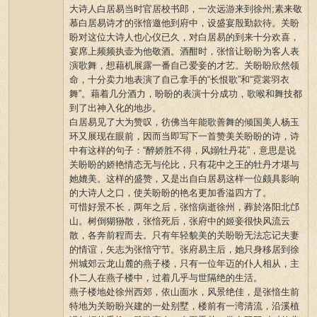
大诗人白居易当时官居校书郎，一次远游来到徐州;素来敬
慕白居易诗才的张愔邀他到府中，设盛宴殷勤款待。关盼
盼对这位大诗人也心仪已久，对白居易的到来十分欢喜，
宴席上频频执壶为他敬酒。酒酣时，张愔让盼盼为客人表
演歌舞，想藉机展露一番自己爱妾的才艺。关盼盼欣然领
命，十分卖力地表演了自己拿手的“长恨歌”和“霓裳羽衣
舞”。藉着几分酒力，盼盼的表演十分成功，歌喉和舞技都
到了出神入化的地步。
白居易见了大为赞叹，彷佛当年能歌善舞的倾国美人杨玉
环又展现在眼前，因而当即写下一首赞美关盼盼的诗，诗
中有这样的句子：“醉娇胜不得，风嫋牡丹花”，意思是说
关盼盼的娇艳情态无与伦比，只有花中之王的牡丹才堪与
她媲美。这样的盛赞，又是出自白居易这样一位颇具影响
的大诗人之口，使关盼盼的艳名更加香溢四方了。
可惜好景不长，两年之后，张愔病逝徐州，葬於洛阳北邙
山。树倒猢狲散，张愔死后，张府中的姬妾很快风流云
散，各奔前程而去。只有年轻貌美的关盼盼无法忘记夫妻
的情谊，矢志为张愔守节。张府易主后，她只身移居到徐
州城郊云龙山麓的燕子楼，只有一位年迈的仆人相从，主
仆二人在燕子楼中，过着几乎与世隔绝的生活。
燕子楼地处徐州西郊，依山面水，风景绝佳，是张愔生前
特地为关盼盼兴建的一处别墅，楼前有一湾清流，沿溪植