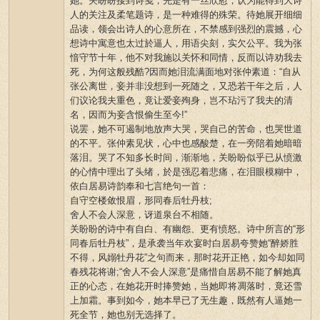
她。关盼盼接到诗笺，先是有一丝欣慰，认为能得到大诗
人的关注及柔笔题诗，是一种难得的殊荣。待她展开细细
品读，领会出诗人的心意所在，不禁感到强烈的震撼，心
想诗中寓意也太过於逼人，用语尖刻，实欠公平。我为张
愔守节十年，他不对我施以关怀和同情，反而以诗劝我去
死，为何这般残酷?因而她泪流满面地对张仲素道：“自从
张公离世，妾并非没想到一死随之，又恐若干年之后，人
们议论我夫重色，竟让爱妾殉身，岂不玷污了我夫的清
名，因而为妾含恨偷生至今!”
说罢，她不可遏制地放声大哭，哭自己的苦命，也哭世道
的不平。张仲素见状，心中也感酸楚，在一旁陪着她暗暗
落泪。哭了不知多长时间，渐渐地，关盼盼似乎已从愤激
的心情中理出了头绪，於是强忍着悲痛，在泪眼模糊中，
依白居易诗韵奉和七言绝句一首：
自守空楼敛恨眉，形同春后牡丹枝;
舍人不会人深意，讶道泉台不相随。
关盼盼的诗中有自白、有幽怨、更有愤怒。诗中所言的“形
同春后牡丹枝”，是承袭当年欢宴时白居易夸赞她“醉娇胜
不得，风嫋牡丹花”之句而来，那时花开正艳，如今却如同
春残花将谢;“舍人不会人深意”是痛惜自居易不能了解她真
正的心态，在她花开时捧赞她，当她即将凋落时，竟还雪
上加霜。事到如今，她本早已了无生趣，既然有人逼她一
死全节，她也别无选择了。