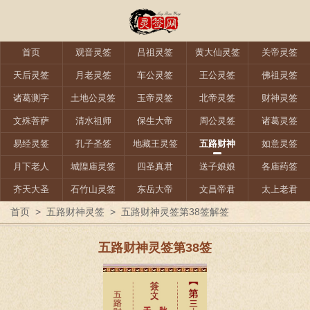
首页
观音灵签
吕祖灵签
黄大仙灵签
关帝灵签
天后灵签
月老灵签
车公灵签
王公灵签
佛祖灵签
诸葛测字
土地公灵签
玉帝灵签
北帝灵签
财神灵签
文殊菩萨
清水祖师
保生大帝
周公灵签
诸葛灵签
易经灵签
孔子圣签
地藏王灵签
五路财神
如意灵签
月下老人
城隍庙灵签
四圣真君
送子娘娘
各庙药签
齐天大圣
石竹山灵签
东岳大帝
文昌帝君
太上老君
首页
>
五路财神灵签
>
五路财神灵签第38签解签
五路财神灵签第38签