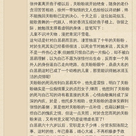
张仲素离开燕子楼以后，关盼盼就开始绝食，随身的老仆
含泪苦苦相劝，徐州一带知情的文人也纷纷以诗劝解，终
不能挽回关盼盼已定的决心。十天之后，这位如花似玉、
能歌善舞的一代丽人，终於香消玉殒於燕子楼上。弥留之
际，她勉强支撑着虚弱的身体，提笔写下：
儿童不识冲天物，漫把青泥汗雪毫。
这句话是针对白居易而言的。凄苦独居了十年的关盼盼，
对於生死其实已经看得很淡，以死全节对她来说，其实并
不是一件伤心之事;但她恨只恨自己的一片痴心，却不被白
居易理解，以为自己不愿为张愔付出生命，反而拿一个局
外人的身份逼自己走向绝路。在关盼盼眼中，鼎鼎大名的
白居易这时已成了一个幼稚的儿童，那里能识得她冰清玉
洁的贞情呢!
关盼盼的死讯传到白居易耳中，他先是震惊，明白了关盼
盼确实是一位痴情重义的贞烈女子;继而，他想到了关盼盼
的死与自己写的诗有着直接的关系，心情由敬佩转成了深
深的内疚。於是，他托多方相助，使关盼盼的遗体安葬到
张愔的墓侧，算是他对关盼盼的一点补偿，也藉以解脱一
些自己的愧疚之情。但这一点关照，对於含悲而死的关盼
盼来说，又有何意义呢?仍是徒增虚名罢了!
白居易六十六岁以后，官职是太子少傅，分管东阳洛阳之
事。这时的他，年已垂暮，雄心大减，不再积极参予政