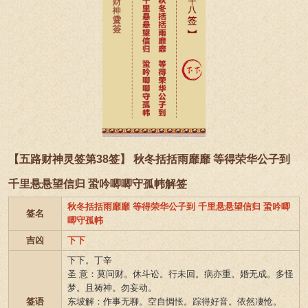
【五路财神灵签第38签】 秋冬括括雨靡靡 等得荣华公子到
千里悬悬望信归 蛩吟唧唧守孤帏解签
秋冬括括雨靡靡 等得荣华公子到 千里悬悬望信归 蛩吟唧
签名
唧守孤帏
吉凶
下下
下下。丁辛
圣 意：莫问财。休斗讼。行未回。病亦重。婚无成。多怪
梦。且祷神。勿妄动。
签语
东坡解：作事无聊。空自惆怅。踪得好音。依然凄怆。