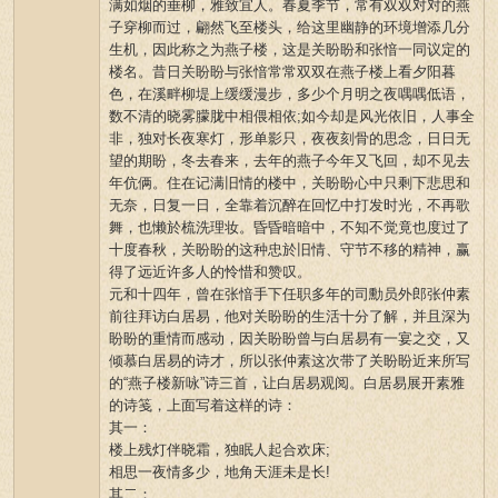
满如烟的垂柳，雅致宜人。春夏季节，常有双双对对的燕
子穿柳而过，翩然飞至楼头，给这里幽静的环境增添几分
生机，因此称之为燕子楼，这是关盼盼和张愔一同议定的
楼名。昔日关盼盼与张愔常常双双在燕子楼上看夕阳暮
色，在溪畔柳堤上缓缓漫步，多少个月明之夜喁喁低语，
数不清的晓雾朦胧中相偎相依;如今却是风光依旧，人事全
非，独对长夜寒灯，形单影只，夜夜刻骨的思念，日日无
望的期盼，冬去春来，去年的燕子今年又飞回，却不见去
年伉俩。住在记满旧情的楼中，关盼盼心中只剩下悲思和
无奈，日复一日，全靠着沉醉在回忆中打发时光，不再歌
舞，也懒於梳洗理妆。昏昏暗暗中，不知不觉竟也度过了
十度春秋，关盼盼的这种忠於旧情、守节不移的精神，赢
得了远近许多人的怜惜和赞叹。
元和十四年，曾在张愔手下任职多年的司勳员外郎张仲素
前往拜访白居易，他对关盼盼的生活十分了解，并且深为
盼盼的重情而感动，因关盼盼曾与白居易有一宴之交，又
倾慕白居易的诗才，所以张仲素这次带了关盼盼近来所写
的“燕子楼新咏”诗三首，让白居易观阅。白居易展开素雅
的诗笺，上面写着这样的诗：
其一：
楼上残灯伴晓霜，独眠人起合欢床;
相思一夜情多少，地角天涯未是长!
其二：