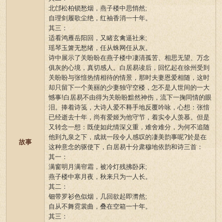
北邙松柏锁愁烟，燕子楼中思悄然;
自理剑履歌尘绝，红袖香消一十年。
其三：
适看鸿雁岳阳回，又睹玄禽逼社来;
瑶琴玉箫无愁绪，任从蛛网任从灰。
诗中展示了关盼盼在燕子楼中凄清孤苦、相思无望、万念
俱灰的心境，真切感人。白居易读后，回忆起在徐州受到
关盼盼与张愔热情相待的情景，那时夫妻恩爱相随，这时
却只留下一个美丽的少妻独守空楼，怎不是人世间的一大
憾事!白居易不由得为关盼盼黯然神伤，流下一掬同情的眼
泪。捧着诗笺，大诗人爱不释手地反覆吟咏，心想：张愔
已经逝去十年，尚有爱姬为他守节，着实令人羡慕。但是
又转念一想：既使如此情深义重，难舍难分，为何不追随
他到九泉之下，成就一段令人感叹的凄美韵事呢?於是在
故事
这种意念的驱使下，白居易十分肃穆地依韵和诗三首：
其一：
满窗明月满帘霜，被冷灯残拂卧床;
燕子楼中寒月夜，秋来只为一人长。
其二：
钿带罗衫色似烟，几回欲起即潸然;
自从不舞霓裳曲，叠在空箱一十年。
其三：