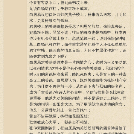
今春有客洛阳回，曾到尚书坟上来;
见说白杨堪作柱，争教红粉不成灰。
白居易设想徐州西郊的燕子楼上，秋来西风送寒，月明如
水，更显得凄冷与孤寂。
独居楼上的关盼盼想必受尽了相思的煎熬。张愔离去后，
她脂粉不施，琴瑟不调，往日的舞衣也叠放箱中，根本再
也没有机会穿戴上身了。忽然笔锋一转，说到张愔(尚书)
墓上白杨已可作柱，而生前宠爱的红粉佳人还孤孤单单地
独守空帏，倘若真的情真义挚，为何不甘愿化作灰尘，追
随夫君到九泉之下呢?
白居易对关盼盼原本是一片同情之心，这时为何又要劝她
以死殉情呢?这并不是他有心要伤害关盼盼，只因为按当
时人们的道德标准来看，能以死殉夫，实是女人的一种崇
高无上的美德。白居易认为，既然关盼盼能为张愔独守空
房，为什麽不再往前一步，从而留下贞节烈妇的好名声，
成为千古美谈?在诗人的心目中，坚信节操和美名比生命
更重要，他以为劝关盼盼殉情，并不是逼她走上绝路，而
是为她指明一条阳光大道。为了更明朗地表达他的意念，
他又十分露骨地补上一首七言绝句：
黄金不惜买娥眉，拣得如花四五枝;
歌舞教成心力尽，一朝身去不相随。
张仲素回到徐州，把白居易为关盼盼所写的四首诗带给了