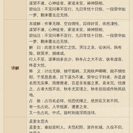
谋望不遂。心神徒丧。家道未安。祷神阴相。
碧仙注：不宜问事不宜行。九日常忧十日惊。一段荣华如
一梦。翻来覆去总无情。
东坡解：作事无聊。空自惆怅。踪得好音。依然凄怆。
谋望不遂。心神徒丧。家道未安。祷神阴相。
碧仙注：不宜问事不宜行。九日常忧十日惊。一段荣华如
一梦。翻来覆去总无情。
解 曰：此签主有死亡之忧。哭泣之哀。讼休问。病有
险。财莫求。婚难成。
行人不至。谋事凶多吉少。秋冬占之大不吉。纵有虚喜。
终是大忧。
详解
释 义：计出无聊。独守孤帏。又闻秋声唧唧。能不惆怅
耶。千里悬悬者。目下谋为不遂。荣华公子到者。亦是虚
名而无实事。雨靡靡者。言是非丧服之累。喜末完。忧缠
之。占者大抵不吉。秋冬尤宜谨之。秋冬括括或作秋风括
地。
占 验：占功名必得。但恐忧继之。然所应又有不同。
有一生占此。入学抵家。遭妻之丧。
又一生占此。中式。旋时则值淫雨连绵。
孟姜女思夫
孟姜女。秦始皇时人。夫范杞郎。派作长城。久役不归。