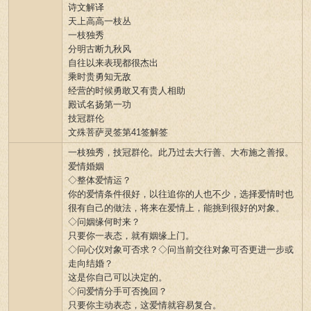
诗文解译
天上高高一枝丛
一枝独秀
分明古断九秋风
自往以来表现都很杰出
乘时贵勇知无敌
经营的时候勇敢又有贵人相助
殿试名扬第一功
技冠群伦
文殊菩萨灵签第41签解签
一枝独秀，技冠群伦。此乃过去大行善、大布施之善报。
爱情婚姻
◇整体爱情运？
你的爱情条件很好，以往追你的人也不少，选择爱情时也
很有自己的做法，将来在爱情上，能挑到很好的对象。
◇问姻缘何时来？
只要你一表态，就有姻缘上门。
◇问心仪对象可否求？◇问当前交往对象可否更进一步或
走向结婚？
这是你自己可以决定的。
◇问爱情分手可否挽回？
只要你主动表态，这爱情就容易复合。