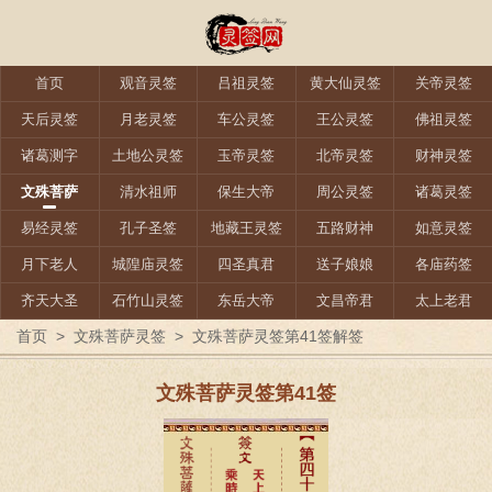
首页
观音灵签
吕祖灵签
黄大仙灵签
关帝灵签
天后灵签
月老灵签
车公灵签
王公灵签
佛祖灵签
诸葛测字
土地公灵签
玉帝灵签
北帝灵签
财神灵签
文殊菩萨
清水祖师
保生大帝
周公灵签
诸葛灵签
易经灵签
孔子圣签
地藏王灵签
五路财神
如意灵签
月下老人
城隍庙灵签
四圣真君
送子娘娘
各庙药签
齐天大圣
石竹山灵签
东岳大帝
文昌帝君
太上老君
首页
>
文殊菩萨灵签
>
文殊菩萨灵签第41签解签
文殊菩萨灵签第41签