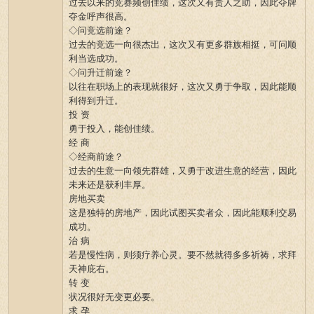
过去以来的竞赛频创佳绩，这次又有贵人之助，因此夺牌
夺金呼声很高。
◇问竞选前途？
过去的竞选一向很杰出，这次又有更多群族相挺，可问顺
利当选成功。
◇问升迁前途？
以往在职场上的表现就很好，这次又勇于争取，因此能顺
利得到升迁。
投 资
勇于投入，能创佳绩。
经 商
◇经商前途？
过去的生意一向领先群雄，又勇于改进生意的经营，因此
未来还是获利丰厚。
房地买卖
这是独特的房地产，因此试图买卖者众，因此能顺利交易
成功。
治 病
若是慢性病，则须疗养心灵。要不然就得多多祈祷，求拜
天神庇右。
转 变
状况很好无变更必要。
求 孕