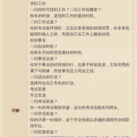
求职工作
◇问何时可找到工作？◇问工作在哪里？
秋冬的时候，是找到工作的最佳时机。
◇问工作运途？
你的专业条件很好，过去以来表现的就很优秀，在未来也
能得到他人之助，而使自己在工作上频创佳绩。
创业事业
◇问创业时机？
在秋冬开始经营是最好的时机。
◇问事业运途？
你对于事业的经营很内行，也勇于研发改进，又有优秀的
属下与助缘，而使事业迈入同业之冠。
◇问适合的行业？
选择符合自己专长的行业。
考试竞赛
升迁竞选
◇问考试前途？
你一向的考试都很卓越，这次的考试也能名列榜头。
详解
◇问学业前途？
你的功课一向很好，这个学业也能以卓越的成绩毕业或取
得学位。
◇问竞赛前途？