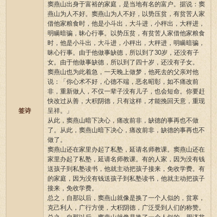
窦燕山出身于富裕的家庭，是当地有名的富户。据说：窦
燕山为人不好。窦燕山为人不好，以势压贫，有贫苦人家
借他家粮食时，他是小斗出，大斗进，小秤出，大秤进，
明瞒暗骗，昧心行事。以势压贫，有贫苦人家借他家粮食
时，他是小斗出，大斗进，小秤出，大秤进，明瞒暗骗，
昧心行事。由于他做事缺德，所以到了30岁，还没有子
女。由于他做事缺德，所以到了四十岁，还没有子女。
窦燕山也为此着急，一天晚上做梦，他死去的父亲对他
说：「你心术不好，心德不端，恶名昭彰，如不痛改前
非，重新做人，不仅一辈子没有儿子，也会短命。你要赶
快改过从善，大积阴德，只有这样，才能挽回天意，重现
签诗
呈祥。」
从此，窦燕山暗下决心，痛改前非，缺德的事再也不做
了。从此，窦燕山暗下决心，痛改前非，缺德的事再也不
做了。
窦燕山还在家里办起了私塾，延请名师教课。窦燕山还在
家里办起了私塾，延请名师教课。有的人家，因为没有钱
送孩子到私塾读书，他就主动把孩子接来，免收学费。有
的家庭，因为没有钱送孩子到私塾读书，他就主动把孩子
接来，免收学费。
总之，自那以后，窦燕山就像是换了一个人似的，贫寒，
克己利人，广行方便，大积阴德，广泛受到人们的称赞。