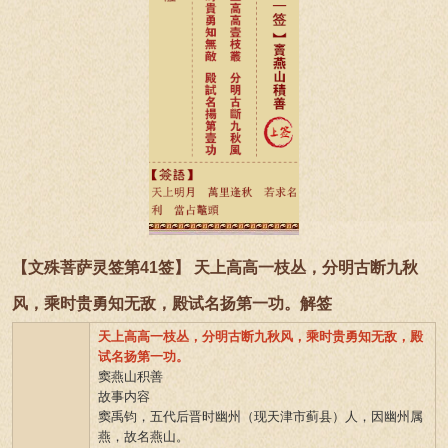
【文殊菩萨灵签第41签】 天上高高一枝丛，分明古断九秋
风，乘时贵勇知无敌，殿试名扬第一功。解签
天上高高一枝丛，分明古断九秋风，乘时贵勇知无敌，殿
试名扬第一功。
窦燕山积善
故事内容
窦禹钧，五代后晋时幽州（现天津市蓟县）人，因幽州属
燕，故名燕山。