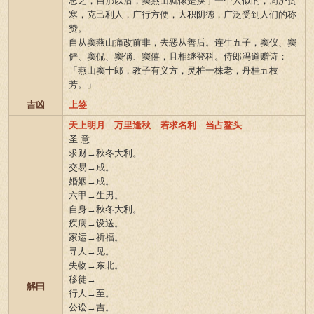
总之，自那以后，窦燕山就像是换了一个人似的，周济贫
寒，克己利人，广行方便，大积阴德，广泛受到人们的称
赞。
自从窦燕山痛改前非，去恶从善后。连生五子，窦仪、窦
俨、窦侃、窦偁、窦僖，且相继登科。侍郎冯道赠诗：
「燕山窦十郎，教子有义方，灵桩一株老，丹桂五枝
芳。」
吉凶
上签
天上明月 万里逢秋 若求名利 当占鳌头
圣 意
求财→秋冬大利。
交易→成。
婚姻→成。
六甲→生男。
自身→秋冬大利。
疾病→设送。
家运→祈福。
寻人→见。
失物→东北。
移徒→
解曰
行人→至。
公讼→吉。