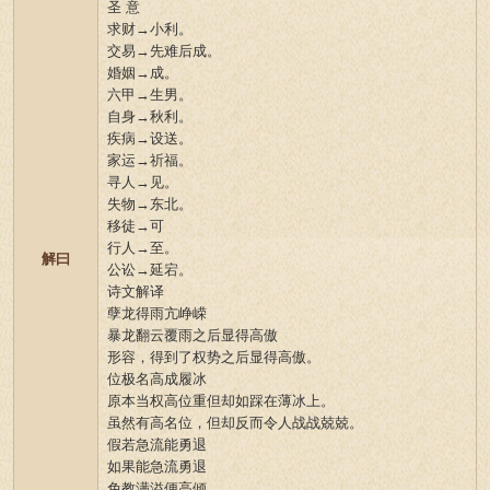
圣 意
求财→小利。
交易→先难后成。
婚姻→成。
六甲→生男。
自身→秋利。
疾病→设送。
家运→祈福。
寻人→见。
失物→东北。
移徒→可
行人→至。
解曰
公讼→延宕。
诗文解译
孽龙得雨亢峥嵘
暴龙翻云覆雨之后显得高傲
形容，得到了权势之后显得高傲。
位极名高成履冰
原本当权高位重但却如踩在薄冰上。
虽然有高名位，但却反而令人战战兢兢。
假若急流能勇退
如果能急流勇退
免教满溢便高倾