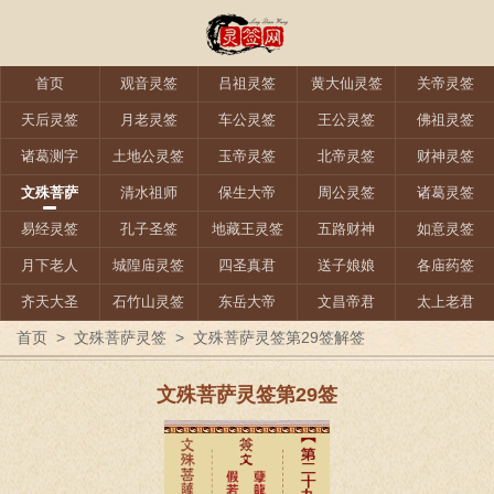
首页
观音灵签
吕祖灵签
黄大仙灵签
关帝灵签
天后灵签
月老灵签
车公灵签
王公灵签
佛祖灵签
诸葛测字
土地公灵签
玉帝灵签
北帝灵签
财神灵签
文殊菩萨
清水祖师
保生大帝
周公灵签
诸葛灵签
易经灵签
孔子圣签
地藏王灵签
五路财神
如意灵签
月下老人
城隍庙灵签
四圣真君
送子娘娘
各庙药签
齐天大圣
石竹山灵签
东岳大帝
文昌帝君
太上老君
首页
>
文殊菩萨灵签
>
文殊菩萨灵签第29签解签
文殊菩萨灵签第29签