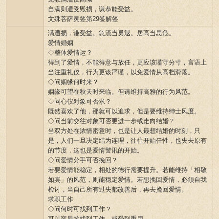
自满则遭受毁损，谦恭能受益。
文殊菩萨灵签第29签解签
满遭损，谦受益。急流当勇退。居高当思危。
爱情婚姻
◇整体爱情运？
得到了爱情，不能得意与放任，更应该谨守分寸，言语上
当注重礼仪，行为更该严谨，以免爱情从高档滑落。
◇问姻缘何时来？
姻缘可望在秋天时来临。但请维持高雅的行为风范。
◇问心仪对象可否求？
既然喜欢了他，那就可以追求，但是要维持绅士风度。
◇问当前交往对象可否更进一步或走向结婚？
当双方处在浓情密意时，也是让人最想结婚的时刻，只
是，人们一旦决定结为连理，往往开始任性，也失去原有
的节度，这也是爱情警讯的开始。
◇问爱情分手可否挽回？
若要爱情能稳定，相处的德行需要提升。若能维持「相敬
如宾」的风范，则能稳定爱情。若想挽回爱情，必须自我
检讨，当自己所有过失都改善后，再去挽回爱情。
求职工作
◇问何时可找到工作？
可以容易的找到工作。或受到重用。