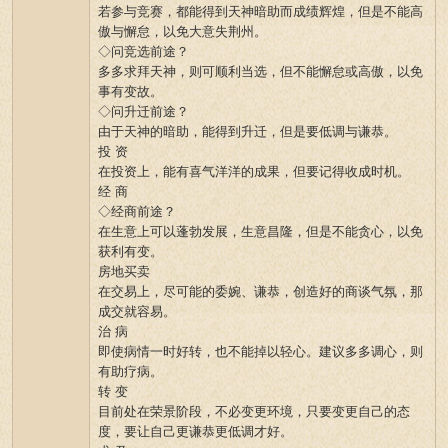
若参与竞赛，都能得到天神暗助而成绩辉煌，但是不能高
傲与懈怠，以免大意失荆州。
◇问竞选前途？
多多求拜天神，则可顺利当选，但不能懈怠或高傲，以免
事有变故。
◇问升迁前途？
由于天神的暗助，能得到升迁，但是要低调与谦恭。
投 资
在投资上，能有喜气洋洋的成果，但要记得收成时机。
经 商
◇经商前途？
在生意上可以蓬勃发展，生意昌隆，但是不能贪心，以免
获利有变。
房地买卖
在交易上，尽可能的委婉、谦恭，创造好的商谈气氛，那
成交就容易。
治 病
即使病情一时好转，也不能掉以轻心。建议多多调心，则
有助疗病。
转 变
目前处在荣景阶段，不必变更环境，只要变更自己的态
度，要让自己更谦恭更低调才好。