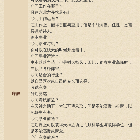
◇问工作在哪里？
且往东北方寻找最有利。
◇问工作运途？
在工作上，能得赏赐与重用，但是不能高傲、任性，更需
要谦恭待人。
创业事业
◇问创业时机？
你可以在秋天的时候开始着手。
◇问事业运途？
事业蒸蒸向荣，但是树大招风，因此，处在事业高峰时，
当预防各种弊害。
◇问适合的行业？
以自己喜欢或自己的专长而选择。
考试竞赛
详解
升迁竞选
◇问考试前途？
在天神之助下，考试可望录取，但是不能高傲与松懈，以
免好事有变。
◇问学业前途？
在功课上可以获得天神之协助而顺利毕业与取得学位，但
是不能高傲或懈怠。
◇问竞赛前途？