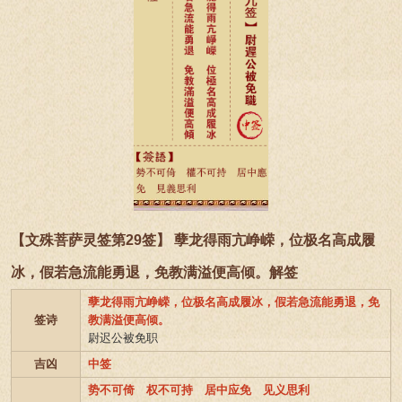
【文殊菩萨灵签第29签】 孽龙得雨亢峥嵘，位极名高成履
冰，假若急流能勇退，免教满溢便高倾。解签
孽龙得雨亢峥嵘，位极名高成履冰，假若急流能勇退，免
签诗
教满溢便高倾。
尉迟公被免职
吉凶
中签
势不可倚 权不可持 居中应免 见义思利