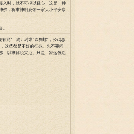
侵入时，就不可掉以轻心，这是一种
神佛，祈求神明庇佑一家大小平安康
香。
先有兆”，狗儿时常“吹狗螺”，公鸡总
呛”，这些都是不好的征兆。先不要问
佛，以求解脱灾厄。只是，家运低迷