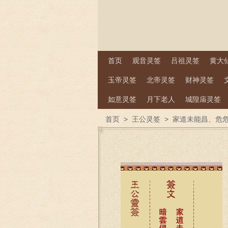
首页
观音灵签
吕祖灵签
黄大
玉帝灵签
北帝灵签
财神灵签
如意灵签
月下老人
城隍庙灵签
首页
>
王公灵签
>
家道未能昌、危