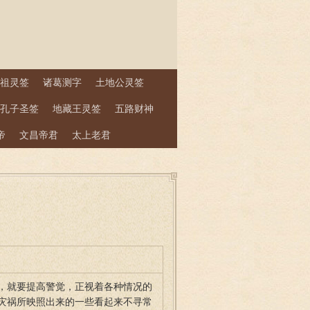
祖灵签
诸葛测字
土地公灵签
孔子圣签
地藏王灵签
五路财神
帝
文昌帝君
太上老君
，就要提高警觉，正视着各种情况的
灾祸所映照出来的一些看起来不寻常