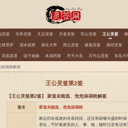
仙灵签
关帝灵签
天后灵签
月老灵签
车公灵签
王公灵签
佛
文殊菩萨
清水祖师
保生大帝
周公灵签
诸葛灵签
易经灵签
四圣真君
送子娘娘
各庙药签
齐天大圣
石竹山灵签
东岳大
危保祸映解签
王公灵签第2签
【王公灵签第2签】 家道未能昌、危危保祸映解签
签名
家道未能昌、危危保祸映
家运仍在低迷的谷底徘回，还没有能够兴盛的时候
变化，守护着家里的人、事、物，随时注意有没有