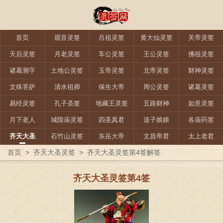
首页
观音灵签
吕祖灵签
黄大仙灵签
关帝灵签
天后灵签
月老灵签
车公灵签
王公灵签
佛祖灵签
诸葛测字
土地公灵签
玉帝灵签
北帝灵签
财神灵签
文殊菩萨
清水祖师
保生大帝
周公灵签
诸葛灵签
易经灵签
孔子圣签
地藏王灵签
五路财神
如意灵签
月下老人
城隍庙灵签
四圣真君
送子娘娘
各庙药签
齐天大圣
石竹山灵签
东岳大帝
文昌帝君
太上老君
首页
>
齐天大圣灵签
>
齐天大圣灵签第4签解签
齐天大圣灵签第4签