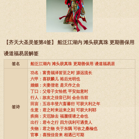
【齐天大圣灵签第4签】 船泛江湖内 滩头获真珠 更期善保用
谩道福易居解签
签名
船泛江湖内 滩头获真珠 更期善保用 谩道福易居
功名：富贵福泽皆至之时 源远流长
六甲：喜获麟儿 裕后光明也
婚姻：夫妻偕老 是天作之合
丁口：父母子女恰然 平安如意时
行人：故友之佳音已到 会合当前
田亩：五谷丰登六畜蕃衍 可获大利之年
签诗
生意：君之时来运来之刻 可获大利耶
疾病：灾厄除去 福履绥请之命也
出行：君今之行 四方倶利可遇贵人
失物：君之物 失于东隅 可收之桑楡也
官事：喜报佳音来 相遇已可期