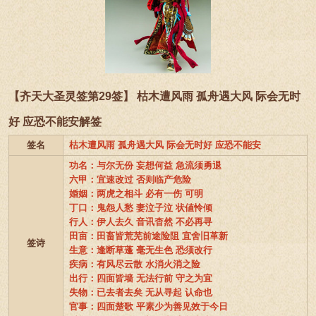
【齐天大圣灵签第29签】 枯木遭风雨 孤舟遇大风 际会无时
好 应恐不能安解签
签名
枯木遭风雨 孤舟遇大风 际会无时好 应恐不能安
功名：与尔无份 妄想何益 急流须勇退
六甲：宜速改过 否则临产危险
婚姻：两虎之相斗 必有一伤 可明
丁口：鬼怨人愁 妻泣子泣 状値怜倾
行人：伊人去久 音讯杳然 不必再寻
田亩：田畜皆荒芜前途险阻 宜舍旧革新
签诗
生意：逢断草蓬 毫无生色 恐须改行
疾病：有风尽云散 水消火消之险
出行：四面皆墙 无法行前 守之为宜
失物：已去者去矣 无从寻起 认命也
官事：四面楚歌 平素少为善见效于今日