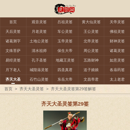
首页
观音灵签
吕祖灵签
黄大仙灵签
关帝灵签
天后灵签
月老灵签
车公灵签
王公灵签
佛祖灵签
诸葛测字
土地公灵签
玉帝灵签
北帝灵签
财神灵签
文殊菩萨
清水祖师
保生大帝
周公灵签
诸葛灵签
易经灵签
孔子圣签
地藏王灵签
五路财神
如意灵签
月下老人
城隍庙灵签
四圣真君
送子娘娘
各庙药签
齐天大圣
石竹山灵签
东岳大帝
文昌帝君
太上老君
首页
>
齐天大圣灵签
>
齐天大圣灵签第29签解签
齐天大圣灵签第29签