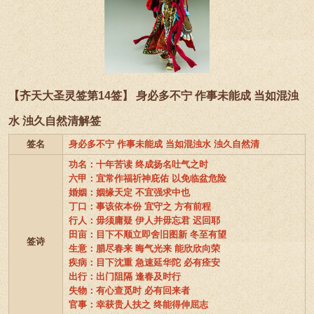
【齐天大圣灵签第14签】 身必多不宁 作事未能成 当如混浊
水 浊久自然清解签
签名
身必多不宁 作事未能成 当如混浊水 浊久自然清
功名：十年苦读 终成扬名吐气之时
六甲：宜常作福祈神庇佑 以免临盆危险
婚姻：姻缘天定 不宜强求中也
丁口：事该依本份 宜守之 方有前程
行人：毋须庸疑 伊人并毋忘君 迟回耶
田亩：目下不顺立即舍旧图新 冬至有望
签诗
生意：腊尽春来 晦气光来 能欣欣向荣
疾病：目下沈重 急速延华陀 必有痊安
出行：出门阻隔 逢春及时行
失物：有心查觅时 必有回来者
官事：幸获贵人扶之 终能得伸屈志