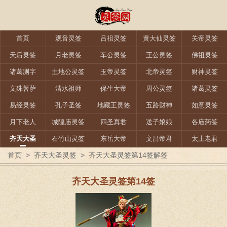
首页
观音灵签
吕祖灵签
黄大仙灵签
关帝灵签
天后灵签
月老灵签
车公灵签
王公灵签
佛祖灵签
诸葛测字
土地公灵签
玉帝灵签
北帝灵签
财神灵签
文殊菩萨
清水祖师
保生大帝
周公灵签
诸葛灵签
易经灵签
孔子圣签
地藏王灵签
五路财神
如意灵签
月下老人
城隍庙灵签
四圣真君
送子娘娘
各庙药签
齐天大圣
石竹山灵签
东岳大帝
文昌帝君
太上老君
首页
>
齐天大圣灵签
>
齐天大圣灵签第14签解签
齐天大圣灵签第14签