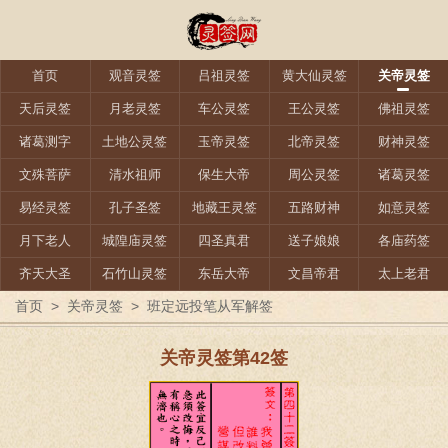
首页
观音灵签
吕祖灵签
黄大仙灵签
关帝灵签
天后灵签
月老灵签
车公灵签
王公灵签
佛祖灵签
诸葛测字
土地公灵签
玉帝灵签
北帝灵签
财神灵签
文殊菩萨
清水祖师
保生大帝
周公灵签
诸葛灵签
易经灵签
孔子圣签
地藏王灵签
五路财神
如意灵签
月下老人
城隍庙灵签
四圣真君
送子娘娘
各庙药签
齐天大圣
石竹山灵签
东岳大帝
文昌帝君
太上老君
首页
>
关帝灵签
>
班定远投笔从军解签
关帝灵签第42签