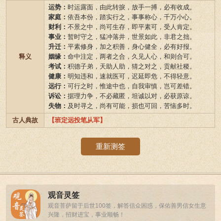
运势：
时运露面，由此转捩，放手一搏，必有收成。
家庭：
依吾本份，踏实行之，事事称心，千万小心。
财利：
不景之中，尚可生存，即平素可，受人肯定。
事业：
暂时守之，猛冲落井，世景如此，非君之拙。
升迁：
平素修身，加之积善，身心健全，必有好报。
释义
姻缘：
命中注定，两者之合，久见人心，和则合可。
考试：
积德子弟，天助人助，猜之对之，贡献社稷。
健康：
明知违和，速就医可，迟延即危，不得轻意。
远行：
可行之时，惟途中也，自我审慎，岂可差错。
诉讼：
据理力争，不必藏匿，坦诚以对，必获原谅。
失物：
及时寻之，尚有可能，损也可回，苦恼多时。
古人典故
【班定远投笔从军】
重新测签
观音灵签
观音菩萨留于后世100签，解答信众困惑，保佑善男信女生意
兴隆，招财进宝，事业顺畅！