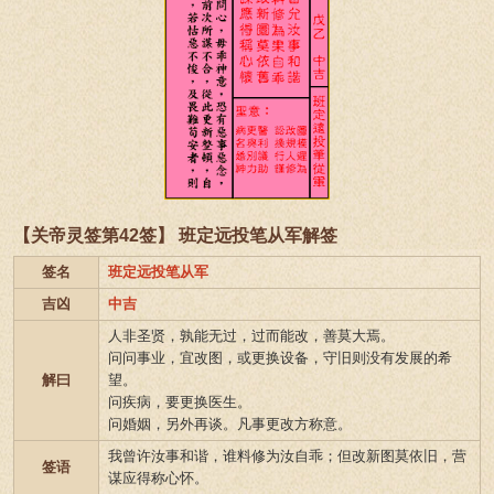
【关帝灵签第42签】 班定远投笔从军解签
签名
班定远投笔从军
吉凶
中吉
人非圣贤，孰能无过，过而能改，善莫大焉。
问问事业，宜改图，或更换设备，守旧则没有发展的希
解曰
望。
问疾病，要更换医生。
问婚姻，另外再谈。凡事更改方称意。
我曾许汝事和谐，谁料修为汝自乖；但改新图莫依旧，营
签语
谋应得称心怀。