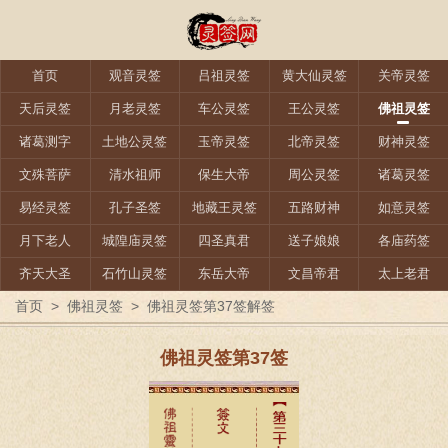
首页
观音灵签
吕祖灵签
黄大仙灵签
关帝灵签
天后灵签
月老灵签
车公灵签
王公灵签
佛祖灵签
诸葛测字
土地公灵签
玉帝灵签
北帝灵签
财神灵签
文殊菩萨
清水祖师
保生大帝
周公灵签
诸葛灵签
易经灵签
孔子圣签
地藏王灵签
五路财神
如意灵签
月下老人
城隍庙灵签
四圣真君
送子娘娘
各庙药签
齐天大圣
石竹山灵签
东岳大帝
文昌帝君
太上老君
首页
>
佛祖灵签
>
佛祖灵签第37签解签
佛祖灵签第37签