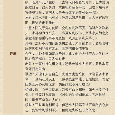
损，若见平安只在秋，《吉宅人口有喜气可得，但防夏 月
疾难口舌，盗火失财，求佛祖奉经保平安，山坟不顺有利
宜修整壮旺，请南天天帝香火镇宅居住可保平 安》
岁君：江水无船岂可通，波涛风浪急危饿，出入不宜须守
旧，进这难也退无他，
生意：防失守分心勿慌，交冬有利路不宽，偏财勿取取必
失，求祷神力保平安，《春夏财利跋涉，又防小人劫之交
易宜谨慎稳重行事不可急性，八月起有利入手，》
开铺：之卦不美如行船失楫之兆，未开铺勿开，若是老铺
应防灾盗祸非失财之厄！宜求佛祖保佑平安！
详解
合伙：之卦不美如楚汉争雄之兆，勿合为佳若合之伙计不
同心恐惹祸非，口舌失财也！
出外：一事如行失楫之兆，恐防奔波小人累害，又防水厄
宜守旧勿外出！
谋望：天理于人岂自忘，见他富贵忽忙忙，伊君若要求名
利，一旦乌江见汉王，《做事虽是精通，但性情急，恐 防
阻失宜用心窍智谋之，勿偏想秋冬月可成也》
婚姻：眼下心事欲便成，岂知本命不相称，如今只要寻佳
偶，且待黄河九渡清，《时令未到婚姻难成，宜忍耐些
时，皇天不负有心人的》
求财：正财虽有利可得，但恐小人阻隔宜从正道勿贪心妄
想，勿迫性则获利不失，偏财定失凶也，勿取之！