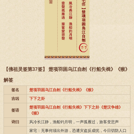
【佛祖灵签第37签】 楚项羽困乌江自刎《行船失楫》《猴》
解签
签名
楚项羽困乌江自刎《行船失楫》《猴》
吉凶
下下之卦
楚项羽困乌江自刎《行船失楫》下下之卦《楚汉争雄》
签语
《猴》
诗曰
风冷长江静，渔船钓月明，一声孤雁过，旅客变悲声
家宅：无事何须出外游，恐遭灾盗反成忧，今日切防人口