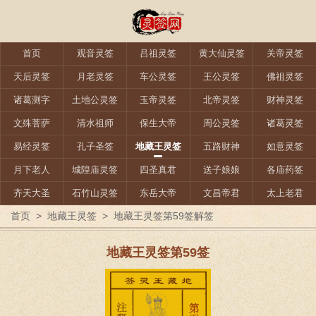
首页
观音灵签
吕祖灵签
黄大仙灵签
关帝灵签
天后灵签
月老灵签
车公灵签
王公灵签
佛祖灵签
诸葛测字
土地公灵签
玉帝灵签
北帝灵签
财神灵签
文殊菩萨
清水祖师
保生大帝
周公灵签
诸葛灵签
易经灵签
孔子圣签
地藏王灵签
五路财神
如意灵签
月下老人
城隍庙灵签
四圣真君
送子娘娘
各庙药签
齐天大圣
石竹山灵签
东岳大帝
文昌帝君
太上老君
首页
>
地藏王灵签
>
地藏王灵签第59签解签
地藏王灵签第59签