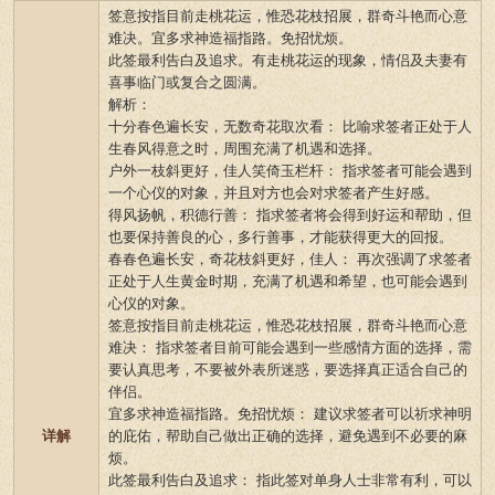
签意按指目前走桃花运，惟恐花枝招展，群奇斗艳而心意
难决。宜多求神造福指路。免招忧烦。
此签最利告白及追求。有走桃花运的现象，情侣及夫妻有
喜事临门或复合之圆满。
解析：
十分春色遍长安，无数奇花取次看： 比喻求签者正处于人
生春风得意之时，周围充满了机遇和选择。
户外一枝斜更好，佳人笑倚玉栏杆： 指求签者可能会遇到
一个心仪的对象，并且对方也会对求签者产生好感。
得风扬帆，积德行善： 指求签者将会得到好运和帮助，但
也要保持善良的心，多行善事，才能获得更大的回报。
春春色遍长安，奇花枝斜更好，佳人： 再次强调了求签者
正处于人生黄金时期，充满了机遇和希望，也可能会遇到
心仪的对象。
签意按指目前走桃花运，惟恐花枝招展，群奇斗艳而心意
难决： 指求签者目前可能会遇到一些感情方面的选择，需
要认真思考，不要被外表所迷惑，要选择真正适合自己的
伴侣。
宜多求神造福指路。免招忧烦： 建议求签者可以祈求神明
详解
的庇佑，帮助自己做出正确的选择，避免遇到不必要的麻
烦。
此签最利告白及追求： 指此签对单身人士非常有利，可以