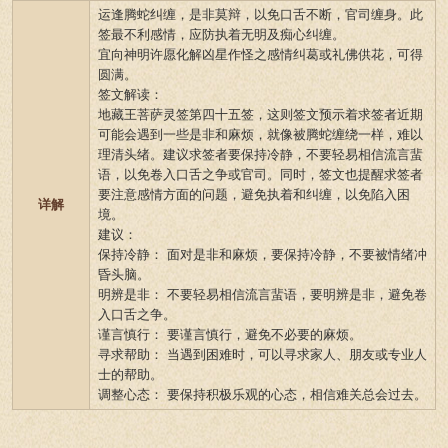
运逢腾蛇纠缠，是非莫辩，以免口舌不断，官司缠身。此
签最不利感情，应防执着无明及痴心纠缠。
宜向神明许愿化解凶星作怪之感情纠葛或礼佛供花，可得
圆满。
签文解读：
地藏王菩萨灵签第四十五签，这则签文预示着求签者近期
可能会遇到一些是非和麻烦，就像被腾蛇缠绕一样，难以
理清头绪。建议求签者要保持冷静，不要轻易相信流言蜚
语，以免卷入口舌之争或官司。同时，签文也提醒求签者
要注意感情方面的问题，避免执着和纠缠，以免陷入困
详解
境。
建议：
保持冷静： 面对是非和麻烦，要保持冷静，不要被情绪冲
昏头脑。
明辨是非： 不要轻易相信流言蜚语，要明辨是非，避免卷
入口舌之争。
谨言慎行： 要谨言慎行，避免不必要的麻烦。
寻求帮助： 当遇到困难时，可以寻求家人、朋友或专业人
士的帮助。
调整心态： 要保持积极乐观的心态，相信难关总会过去。