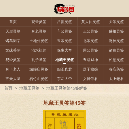
首页
观音灵签
吕祖灵签
黄大仙灵签
关帝灵签
天后灵签
月老灵签
车公灵签
王公灵签
佛祖灵签
诸葛测字
土地公灵签
玉帝灵签
北帝灵签
财神灵签
文殊菩萨
清水祖师
保生大帝
周公灵签
诸葛灵签
易经灵签
孔子圣签
地藏王灵签
五路财神
如意灵签
月下老人
城隍庙灵签
四圣真君
送子娘娘
各庙药签
齐天大圣
石竹山灵签
东岳大帝
文昌帝君
太上老君
首页
>
地藏王灵签
>
地藏王灵签第45签解签
地藏王灵签第45签