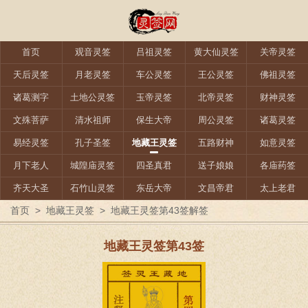
首页
观音灵签
吕祖灵签
黄大仙灵签
关帝灵签
天后灵签
月老灵签
车公灵签
王公灵签
佛祖灵签
诸葛测字
土地公灵签
玉帝灵签
北帝灵签
财神灵签
文殊菩萨
清水祖师
保生大帝
周公灵签
诸葛灵签
易经灵签
孔子圣签
地藏王灵签
五路财神
如意灵签
月下老人
城隍庙灵签
四圣真君
送子娘娘
各庙药签
齐天大圣
石竹山灵签
东岳大帝
文昌帝君
太上老君
首页
>
地藏王灵签
>
地藏王灵签第43签解签
地藏王灵签第43签