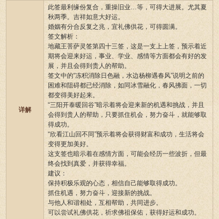
此签最利缘份复合，重操旧业…等，可得大进展。尤其夏
秋两季。吉祥如意大好运。
婚姻有分合反复之兆，宜礼佛供花，可得圆满。
签文解析：
地藏王菩萨灵签第四十三签，这是一支上上签，预示着近
期将会迎来好运，事业、学业、感情等方面都会有好的发
展，并且会得到贵人的帮助。
签文中的“冻积消除日色融，水边杨柳遇春风”说明之前的
困难和阻碍都已经消除，如同冰雪融化，春风拂面，一切
都变得美好起来。
“三阳开泰暖回谷”暗示着将会迎来新的机遇和挑战，并且
详解
会得到贵人的帮助，只要抓住机会，努力奋斗，就能够取
得成功。
“欣看江山回不同”预示着将会获得财富和成功，生活将会
变得更加美好。
这支签也暗示着在感情方面，可能会经历一些波折，但最
终会找到真爱，并获得幸福。
建议：
保持积极乐观的心态，相信自己能够取得成功。
抓住机遇，努力奋斗，迎接新的挑战。
与他人和谐相处，互相帮助，共同进步。
可以尝试礼佛供花，祈求佛祖保佑，获得好运和成功。