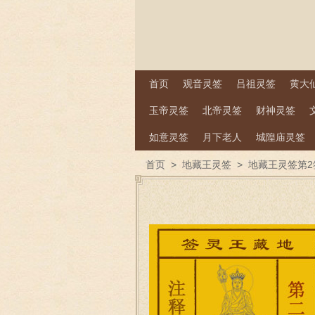
首页
观音灵签
吕祖灵签
黄大
玉帝灵签
北帝灵签
财神灵签
如意灵签
月下老人
城隍庙灵签
首页
>
地藏王灵签
>
地藏王灵签第2