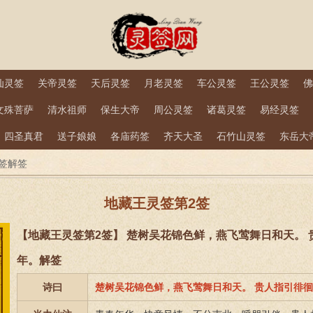
仙灵签
关帝灵签
天后灵签
月老灵签
车公灵签
王公灵签
佛
文殊菩萨
清水祖师
保生大帝
周公灵签
诸葛灵签
易经灵签
四圣真君
送子娘娘
各庙药签
齐天大圣
石竹山灵签
东岳大
签解签
地藏王灵签第2签
【地藏王灵签第2签】 楚树吴花锦色鲜，燕飞莺舞日和天。
年。解签
诗曰
楚树吴花锦色鲜，燕飞莺舞日和天。 贵人指引徘