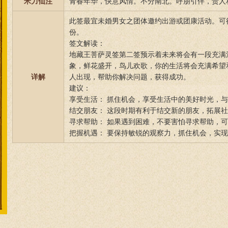
米力仙注
青春年华，快意风情。不分南北。呼朋引伴，贵人
此签最宜未婚男女之团体邀约出游或团康活动。可
份。
签文解读：
地藏王菩萨灵签第二签预示着未来将会有一段充满
象，鲜花盛开，鸟儿欢歌，你的生活将会充满希望
详解
人出现，帮助你解决问题，获得成功。
建议：
享受生活： 抓住机会，享受生活中的美好时光，
结交朋友： 这段时期有利于结交新的朋友，拓展
寻求帮助： 如果遇到困难，不要害怕寻求帮助，
把握机遇： 要保持敏锐的观察力，抓住机会，实