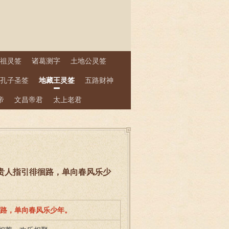
祖灵签
诸葛测字
土地公灵签
孔子圣签
地藏王灵签
五路财神
帝
文昌帝君
太上老君
 贵人指引徘徊路，单向春风乐少
徊路，单向春风乐少年。